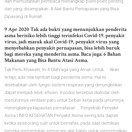
dan memudahkan pembaca menangkap point-point penting
dari yang disampaikan. 8 Alat Bantu Pernapasan yang Bisa
Dipasang di Rumah ...
9 Apr 2020 Tak ada bukti yang menunjukkan penderita
asma berisiko lebih tinggi terinfeksi Covid-19. penyakit
virus, jadi masuk akal Covid-19, penyakit virus yang
menyebabkan penyakit pernapasan, bisa lebih buruk
bagi mereka yang menderita asma. Baca juga: 6 Bahan
Makanan yang Bisa Bantu Atasi Asma.
Tak Perlu Khawatir, Ini 4 Olahraga yang Aman Untuk ... Akan
tetapi, ada nilai tambah bagi penderita asma. Hal ini
disebabkan oleh fungsi sistem respirasi yang dimungkinkan
dapat menjadi lebih efisien. Kondisi tersebut diatndai oleh
menurunnya ventilasi paru untuk beban kerja pada umumnya,
meningkatnya kapasitas pernafasan … Penyebab Penyakit
Asma | INFO KESEHATAN Penyakit Asma sering kita dapati
ketika seseorang sulit untuk bernafas, pada saat demikian
mereka memerlukan semacam alat bantu untuk menormalkan