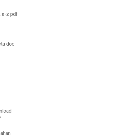
k a-z pdf
eta doc
wnload
f
mahan