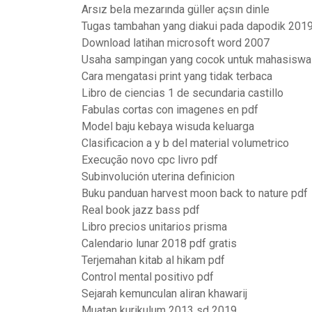
Arsız bela mezarında güller açsın dinle
Tugas tambahan yang diakui pada dapodik 201
Download latihan microsoft word 2007
Usaha sampingan yang cocok untuk mahasiswa
Cara mengatasi print yang tidak terbaca
Libro de ciencias 1 de secundaria castillo
Fabulas cortas con imagenes en pdf
Model baju kebaya wisuda keluarga
Clasificacion a y b del material volumetrico
Execução novo cpc livro pdf
Subinvolución uterina definicion
Buku panduan harvest moon back to nature pdf
Real book jazz bass pdf
Libro precios unitarios prisma
Calendario lunar 2018 pdf gratis
Terjemahan kitab al hikam pdf
Control mental positivo pdf
Sejarah kemunculan aliran khawarij
Muatan kurikulum 2013 sd 2019