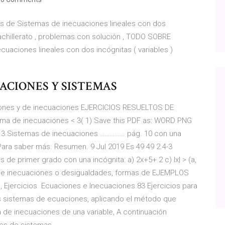
os de Sistemas de inecuaciones lineales con dos
 bachillerato , problemas con solución , TODO SOBRE
ciones lineales con dos incógnitas ( variables )
UACIONES Y SISTEMAS
iones y de inecuaciones EJERCICIOS RESUELTOS DE
ma de inecuaciones < 3( 1) Save this PDF as: WORD PNG
. 3.Sistemas de inecuaciones …………… pág. 10 con una
 Para saber más. Resumen. 9 Jul 2019 Es 49 49 2.4-3
de primer grado con una incógnita: a) 2x+5+ 2 c) lx| > (a,
 de inecuaciones o desigualdades, formas de EJEMPLOS
 Ejercicios Ecuaciones e Inecuaciones 83 Ejercicios para
es sistemas de ecuaciones, aplicando el método que
a de inecuaciones de una variable, A continuación