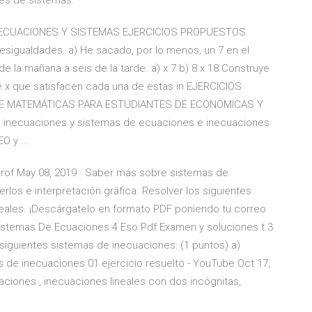
es de sistemas.
 INECUACIONES Y SISTEMAS EJERCICIOS PROPUESTOS
desigualdades. a) He sacado, por lo menos, un 7 en el
 la mañana a seis de la tarde. a) x 7 b) 8 x 18 Construye
de x que satisfacen cada una de estas in EJERCICIOS
E MATEMÁTICAS PARA ESTUDIANTES DE ECONÓMICAS Y
 inecuaciones y sistemas de ecuaciones e inecuaciones
O y ...
prof May 08, 2019 · Saber más sobre sistemas de
los e interpretación gráfica. Resolver los siguientes
neales. ¡Descárgatelo en formato PDF poniendo tu correo
istemas De Ecuaciones 4 Eso Pdf Examen y soluciones t.3
 siguientes sistemas de inecuaciones: (1 puntos) a)
as de inecuaciones 01 ejercicio resuelto - YouTube Oct 17,
aciones , inecuaciones lineales con dos incógnitas,
…