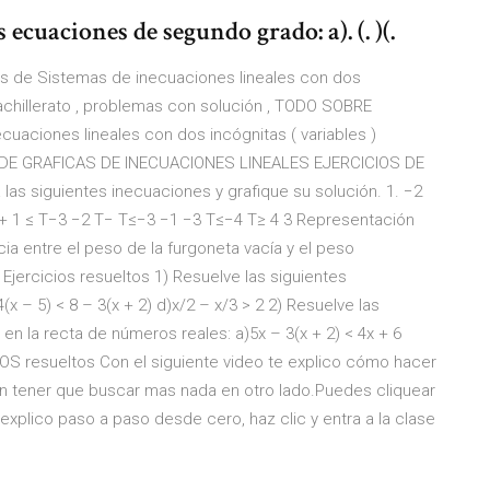
s ecuaciones de segundo grado: a). (. )(.
os de Sistemas de inecuaciones lineales con dos
 bachillerato , problemas con solución , TODO SOBRE
ciones lineales con dos incógnitas ( variables )
IOS DE GRAFICAS DE INECUACIONES LINEALES EJERCICIOS DE
s siguientes inecuaciones y grafique su solución. 1. −2
+ 1 ≤ T−3 −2 T− T≤−3 −1 −3 T≤−4 T≥ 4 3 Representación
cia entre el peso de la furgoneta vacía y el peso
Ejercicios resueltos 1) Resuelve las siguientes
(x – 5) < 8 – 3(x + 2) d)x/2 – x/3 > 2 2) Resuelve las
en la recta de números reales: a)5x – 3(x + 2) < 4x + 6
OS resueltos Con el siguiente video te explico cómo hacer
in tener que buscar mas nada en otro lado.Puedes cliquear
xplico paso a paso desde cero, haz clic y entra a la clase