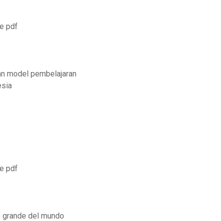
re pdf
an model pembelajaran
esia
re pdf
as grande del mundo