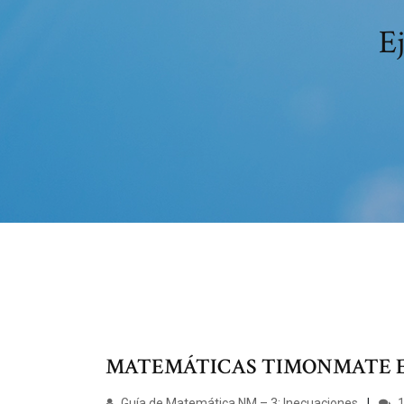
Ej
MATEMÁTICAS TIMONMATE EJ
Guía de Matemática NM – 3: Inecuaciones
1