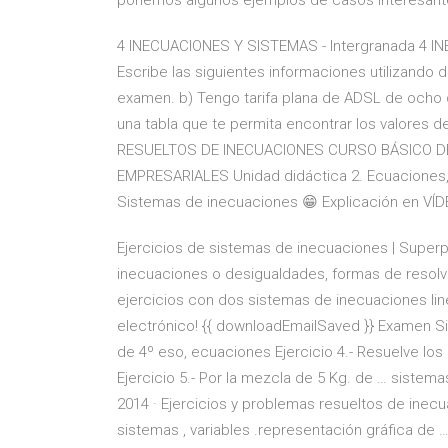
ponemos algunos ejemplos de casos interesant
4 INECUACIONES Y SISTEMAS - Intergranada 4
Escribe las siguientes informaciones utilizando 
examen. b) Tengo tarifa plana de ADSL de ocho de
una tabla que te permita encontrar los valores 
RESUELTOS DE INECUACIONES CURSO BÁSICO D
EMPRESARIALES Unidad didáctica 2. Ecuaciones,
Sistemas de inecuaciones 😁 Explicación en VÍDE
Ejercicios de sistemas de inecuaciones | Super
inecuaciones o desigualdades, formas de resolver
ejercicios con dos sistemas de inecuaciones li
electrónico! {{ downloadEmailSaved }} Examen S
de 4º eso, ecuaciones Ejercicio 4.- Resuelve los
Ejercicio 5.- Por la mezcla de 5 Kg. de … sistem
2014 · Ejercicios y problemas resueltos de inecu
sistemas , variables .representación gráfica de 