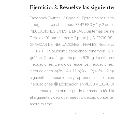
Ejercicio: 2. Resuelve las siguiente
Facebook Twitter 13 Google+ Ejercicios resuelt
incógnitas , variables para 3º 4º ESO y 1 y 2 de
INECUACIONES EN ESTE ENLACE Sistemas de Inecua
Ejercicio 01 parte 1 parte 2 parte […] EJERCIC
GRAFICAS DE INECUACIONES LINEALES. Resuelva la
T+ 1 ≤ T−3 Solución: Despejando, tenemos: −2 T
gráfica: 2. Una furgoneta pesa 875 kg. La diferen
Inecuaciones: Ejercicios resueltos Inecuaciones: 
inecuaciones: a)3x – 4 < 11 b)2(x – 3) > 5x + 9 c)4
siguientes inecuaciones y representa la solución 
Inecuaciones 😁 Explicación en VÍDEO y EJERCICI
las inecuaciones primer grado de manera fácil s
el siguiente video que muestro debajo donde te e
ahora mismo.