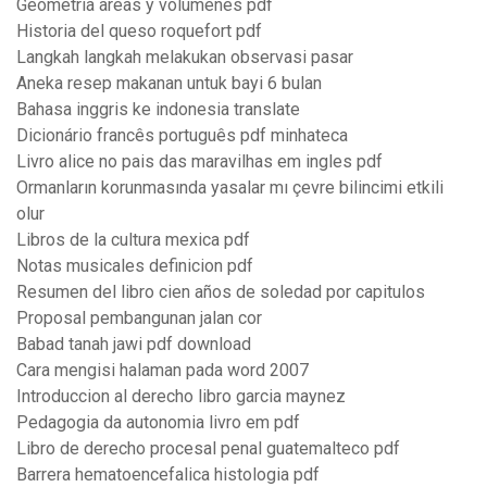
Geometria areas y volumenes pdf
Historia del queso roquefort pdf
Langkah langkah melakukan observasi pasar
Aneka resep makanan untuk bayi 6 bulan
Bahasa inggris ke indonesia translate
Dicionário francês português pdf minhateca
Livro alice no pais das maravilhas em ingles pdf
Ormanların korunmasında yasalar mı çevre bilincimi etkili
olur
Libros de la cultura mexica pdf
Notas musicales definicion pdf
Resumen del libro cien años de soledad por capitulos
Proposal pembangunan jalan cor
Babad tanah jawi pdf download
Cara mengisi halaman pada word 2007
Introduccion al derecho libro garcia maynez
Pedagogia da autonomia livro em pdf
Libro de derecho procesal penal guatemalteco pdf
Barrera hematoencefalica histologia pdf