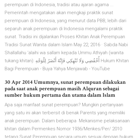
perempuan di Indonesia, tradisi atau ajaran agama ...
Pemerintah mengatakan akan mengkaji praktik sunat
perempuan di Indonesia, yang menurut data PBB, lebih dari
separuh anak perempuan di Indonesia mengalami praktik
sunat. Tradisi ini dijalankan Proses Khitan Anak Perempuan
Tradisi Sunat Wanita dalam Islam May 22, 2016 · Sabda Nabi
Shallallahu ‘alaihi wa sallam kepada Ummu Athiyah (wanita
tukang khitan): أُخْفُضِي وَلَا تُنْهِكِي فَإِنَّهُ أَنْضَرُ لِلْوَجْهِ Hukum Khitan
Bagi Perempuan - Buya Yahya Menjawab - YouTube
30 Apr 2014 Umumnya, sunat perempuan dilakukan
pada saat anak perempuan masih Alquran sebagai
sumber hukum pertama dan utama dalam Islam
Apa saja manfaat sunat perempuan? Mungkin pertanyaan
yang satu ini akan terbersit di benak Parents yang memiliki
anak perempuan. Dalam beberapa Mekanisme pelaksanaan
khitan dalam Permenkes Nomor 1936/Menkes/Per/ 2010
tetang Sunat Perempuan secara umum sesuai dengan hukum