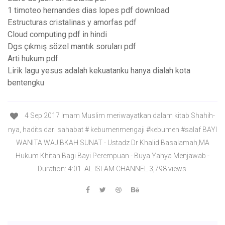
1 timoteo hernandes dias lopes pdf download
Estructuras cristalinas y amorfas pdf
Cloud computing pdf in hindi
Dgs çıkmış sözel mantık soruları pdf
Arti hukum pdf
Lirik lagu yesus adalah kekuatanku hanya dialah kota
bentengku
4 Sep 2017 Imam Muslim meriwayatkan dalam kitab Shahih-
nya, hadits dari sahabat # kebumenmengaji #kebumen #salaf BAYI
WANITA WAJIBKAH SUNAT - Ustadz Dr Khalid Basalamah,MA
Hukum Khitan Bagi Bayi Perempuan - Buya Yahya Menjawab -
Duration: 4:01. AL-ISLAM CHANNEL 3,798 views.