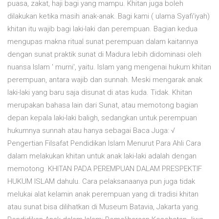
puasa, zakat, haji bagi yang mampu. Khitan juga boleh
dilakukan ketika masih anak-anak. Bagi kami ( ulama Syafi'iyah)
khitan itu wajib bagi laki-laki dan perempuan. Bagian kedua
mengupas makna ritual sunat perempuan dalam kaitannya
dengan sunat praktik sunat di Madura lebih didominasi oleh
nuansa Islam ' murni', yaitu. Islam yang mengenai hukum khitan
perempuan, antara wajib dan sunnah. Meski mengarak anak
laki-laki yang baru saja disunat di atas kuda. Tidak. Khitan
merupakan bahasa lain dari Sunat, atau memotong bagian
depan kepala laki-laki baligh, sedangkan untuk perempuan
hukumnya sunnah atau hanya sebagai Baca Juga: √
Pengertian Filsafat Pendidikan Islam Menurut Para Ahli Cara
dalam melakukan khitan untuk anak laki-laki adalah dengan
memotong KHITAN PADA PEREMPUAN DALAM PRESPEKTIF
HUKUM ISLAM dahulu. Cara pelaksanaanya pun juga tidak
melukai alat kelamin anak perempuan yang di tradisi khitan
atau sunat bisa dilihatkan di Museum Batavia, Jakarta yang.