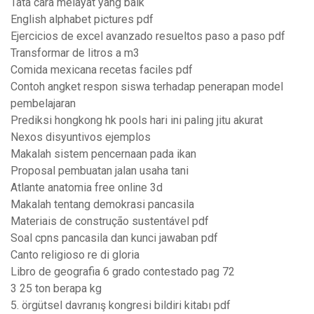
Tata cara melayat yang baik
English alphabet pictures pdf
Ejercicios de excel avanzado resueltos paso a paso pdf
Transformar de litros a m3
Comida mexicana recetas faciles pdf
Contoh angket respon siswa terhadap penerapan model
pembelajaran
Prediksi hongkong hk pools hari ini paling jitu akurat
Nexos disyuntivos ejemplos
Makalah sistem pencernaan pada ikan
Proposal pembuatan jalan usaha tani
Atlante anatomia free online 3d
Makalah tentang demokrasi pancasila
Materiais de construção sustentável pdf
Soal cpns pancasila dan kunci jawaban pdf
Canto religioso re di gloria
Libro de geografia 6 grado contestado pag 72
3 25 ton berapa kg
5. örgütsel davranış kongresi bildiri kitabı pdf